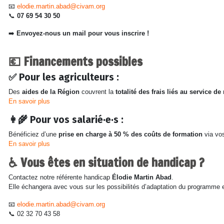
📧
elodie.martin.abad@civam.org
📞
07 69 54 30 50
➡️
Envoyez-nous un mail pour vous inscrire !
💶 Financements possibles
✅ Pour les agriculteurs :
Des
aides de la Région
couvrent la
totalité des frais liés au service 
En savoir plus
👩‍🌾 Pour vos salarié·e·s :
Bénéficiez d’une
prise en charge à 50 % des coûts de formation
via vo
En savoir plus
♿ Vous êtes en situation de handicap ?
Contactez notre référente handicap
Élodie Martin Abad
.
Elle échangera avec vous sur les possibilités d’adaptation du programme e
📧
elodie.martin.abad@civam.org
📞 02 32 70 43 58