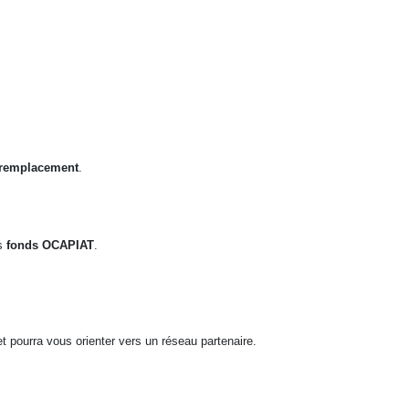
de remplacement
.
s
fonds OCAPIAT
.
t pourra vous orienter vers un réseau partenaire.