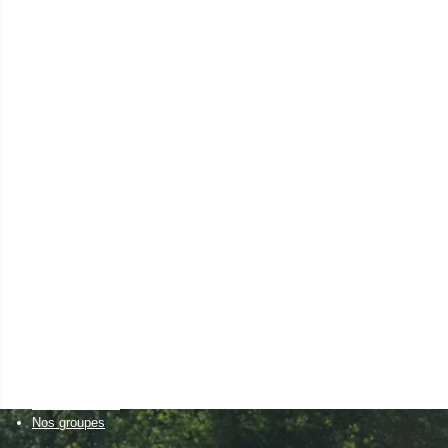
en eau
agriculteur
Installation agricole
Transmission agricole
Elevages autonomes
Santé animale
Cultures économes
Diversifications agricoles
Accueillir du public sur sa ferme
Projets collectifs d'agriculteurs
Accessibilité alimentaire
un citoyen
Bien manger
Découvrir la nature
et visiter des fermes
Créer son activité à la campagne
Favoriser l'installation
de nouveaux agriculteurs
Un établissement scolaire
Enseignement primaire
Enseignement secondaire & supérieur
Nos formations
Nos groupes