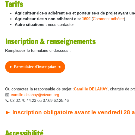
Tarifs
Agriculteur·rice·s adhérent·e·s et porteur·se·s de projet ayant 
Agriculteur·rice·s non adhérent·e·s:
160€
(
Comment adhérer
)
Autre situations :
nous contacter
Inscription & renseignements
Remplissez le formulaire ci-dessous :
► Formulaire d'inscription ◄
Ou contactez la responsable de projet :
Camille DELAHAY
, chargée de pr
✉️
camille.delahay@civam.org
📞 02.32.70.44.23 ou 07.69.62.25.46
► Inscription obligatoire avant le vendredi 28
Accessibilité