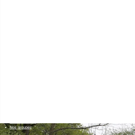
en eau
agriculteur
Installation agricole
Transmission agricole
Elevages autonomes
Santé animale
Cultures économes
Diversifications agricoles
Accueillir du public sur sa ferme
Projets collectifs d'agriculteurs
Accessibilité alimentaire
un citoyen
Bien manger
Découvrir la nature
et visiter des fermes
Créer son activité à la campagne
Favoriser l'installation
de nouveaux agriculteurs
Un établissement scolaire
Enseignement primaire
Enseignement secondaire & supérieur
Nos formations
Nos groupes