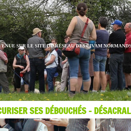
VENUE SUR LE SITE DU RÉSEAU DES CIVAM NORMAND
riser ses débouchés - Désacraliser l’étude de marché
URISER SES DÉBOUCHÉS - DÉSACRAL