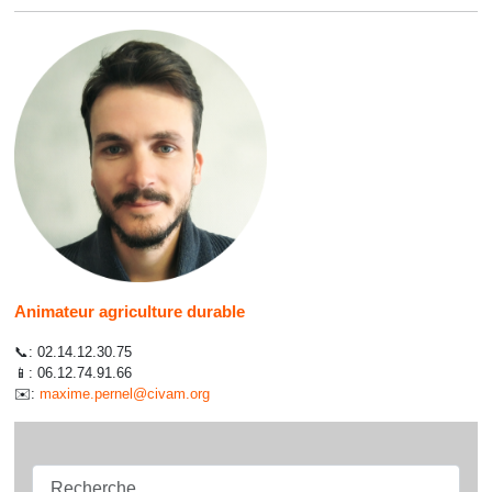
Animateur agriculture durable
📞:
02.14.12.30.75
📱:
06.12.74.91.66
✉️:
maxime.pernel@civam.org
Recherche...