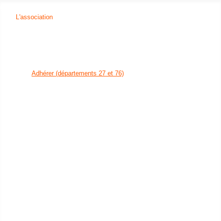
Open menu
L'association
Qui sommes-nous ?
L'équipe administratrice
L'équipe salariée
Nos partenaires
Adhérer (départements 14, 50 et 61)
Adhérer (départements 27 et 76)
Nos thématiques
Agriculture durable
Circuits courts
Accessibilité alimentaire
Restauration collective
Installation et transmission agricole
Création d'activités rurales
Sensibilisation à l'environnement
Vous êtes ?
une collectivité
Développement économique
Restauration collective
et produits locaux
Accessibilité alimentaire
Protection de la ressource