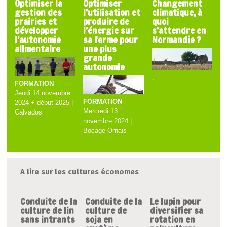
Optimiser la
Optimiser
Changement
gestion des
l’utilisation et
climatique, à
prairies et
produire de
quoi
développer
l’énergie sur
s’attendre en
l’autonomie
sa ferme pour
Normandie ?
alimentaire
une plus
grande
autonomie
.
FORMATION
Jeudi 14 novembre
FORMATION
2024 + début 2025 |
Mercredi 13
Calvados
novembre 2024 |
Bocage Ornais
A lire sur les cultures économes
Conduite de la
Conduite de la
Le lupin pour
culture de lin
culture de
diversifier sa
sans intrants
soja en
rotation en