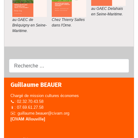
au GAEC Delahais
en Seine-Maritime.
Chez Thierry Salles
au GAEC de
dans l'Orne.
Bréquigny en Seine-
Maritime.
Recherche...
Guillaume BEAUER
Chargé de mission cultures économes
📞: 02.32.70.43.58
📱: 07.69.61.27.58
✉️:
guillaume.beauer@civam.org
[CIVAM Allouville]