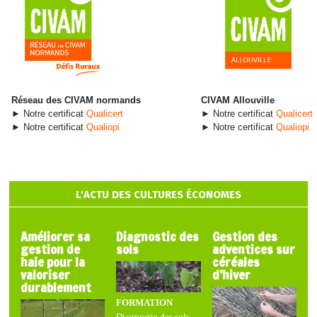
Réseau des CIVAM normands
CIVAM Allouville
► Notre certificat
Qualicert
► Notre certificat
Qualicert
► Notre certificat
Qualiopi
► Notre certificat
Qualiopi
L'ACTU DES CULTURES ÉCONOMES
Améliorer sa
Diagnostic des
Gestion des
gestion de
sols
adventices sur
haie pour la
céréales
valoriser
d’hiver
durablement
FORMATION
Diagnostic des sols -