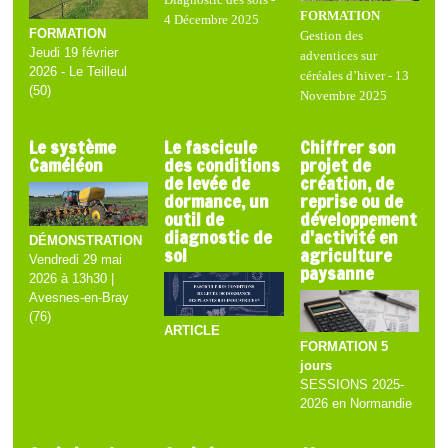
FORMATION
4 Décembre 2025
FORMATION
Gestion des
Jeudi 19 février
adventices sur
2026 - Le Teilleul
céréales d’hiver - 13
(50)
Novembre 2025
Le système
Le fascicule
Chiffrer son
Caméléon
des conditions
projet de
de levée de
création, de
dormance, un
reprise ou de
outil de
développement
diagnostic de
d'activité en
DÉMONSTRATION
sol
agriculture
Vendredi 29 mai
paysanne
2026 à 13h30 |
Avesnes-en-Bray
(76)
ARTICLE
FORMATION 5
jours
SESSIONS 2025-
2026 en Normandie