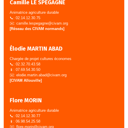
Camille LE SPEGAGNE
Animatrice agriculture durable
📞: 02.14.12.30.75
✉️:
camille.lespegagne@civam.org
[Réseau des CIVAM normands]
Élodie MARTIN ABAD
Chargée de projet cultures économes
📞: 02.32.70.43.58
📱: 07.69.54.30.50
✉️:
elodie.martin.abad@civam.org
[CIVAM Allouville]
Flore MORIN
Animatrice agriculture durable
📞: 02.14.12.30.77
📱: 06.98.54.25.58
✉️:
flore.morin@civam.org