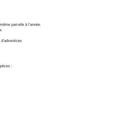
.
e même parcelle à l’année.
x.
 d’adventices.
spèces :