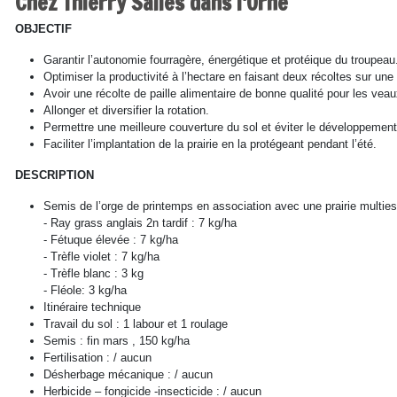
Chez Thierry Salles dans l'Orne
OBJECTIF
Garantir l’autonomie fourragère, énergétique et protéique du troupeau
Optimiser la productivité à l’hectare en faisant deux récoltes sur un
Avoir une récolte de paille alimentaire de bonne qualité pour les veau
Allonger et diversifier la rotation.
Permettre une meilleure couverture du sol et éviter le développement
Faciliter l’implantation de la prairie en la protégeant pendant l’été.
DESCRIPTION
Semis de l’orge de printemps en association avec une prairie multie
- Ray grass anglais 2n tardif : 7 kg/ha
- Fétuque élevée : 7 kg/ha
- Trèfle violet : 7 kg/ha
- Trèfle blanc : 3 kg
- Fléole: 3 kg/ha
Itinéraire technique
Travail du sol : 1 labour et 1 roulage
Semis : fin mars , 150 kg/ha
Fertilisation : / aucun
Désherbage mécanique : / aucun
Herbicide – fongicide -insecticide : / aucun