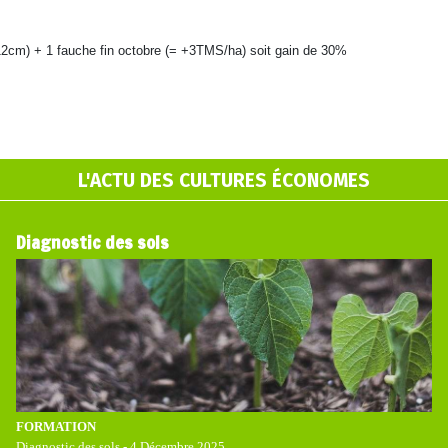
 12cm) + 1 fauche fin octobre (= +3TMS/ha) soit gain de 30%
L'ACTU DES CULTURES ÉCONOMES
Diagnostic des sols
FORMATION
Diagnostic des sols - 4 Décembre 2025