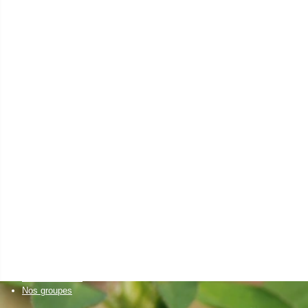
en eau
agriculteur
Installation agricole
Transmission agricole
Elevages autonomes
Santé animale
Cultures économes
Diversifications agricoles
Accueillir du public sur sa ferme
Projets collectifs d'agriculteurs
Accessibilité alimentaire
un citoyen
Bien manger
Découvrir la nature
et visiter des fermes
Créer son activité à la campagne
Favoriser l'installation
de nouveaux agriculteurs
Un établissement scolaire
Enseignement primaire
Enseignement secondaire & supérieur
Nos formations
Nos groupes