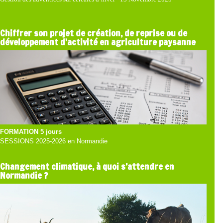
Chiffrer son projet de création, de reprise ou de
développement d'activité en agriculture paysanne
FORMATION 5 jours
SESSIONS 2025-2026 en Normandie
Changement climatique, à quoi s’attendre en
Normandie ?